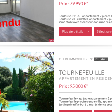
Prix : 79 990 €*
Toulouse 31100 - appartement 2 pièces
Toulouse les Pradettes, appartement 2 pi
ième étage avec ascenseur dans une résid
Plus de détails >
Sélectio
OFFRE IMMOBILIÈRE N°
REF
448
TOURNEFEUILLE
APPARTEMENT EN RÉSIDE
Prix : 95 000 €*
Tournefeuille - agréable appartement 1 pi
Tournefeuille proche centre ville, appar
jardin privatif arboré dans résidence sécu