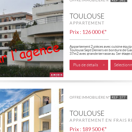
OFFRE IMMOBILIÈRE N°
REF
382
TOULOUSE
APPARTEMENT
Prix : 126 000 €*
Appartement 2 pièces avec cuisine équip
Toulouse Sept Deniers en bordure de Ga
37m2 avec grande terrasse au 1er étage d
Il offre...
Plus de détails >
Sélectio
OFFRE IMMOBILIÈRE N°
REF
377
TOULOUSE
APPARTEMENT EN FRAIS R
Prix : 189 500 €*