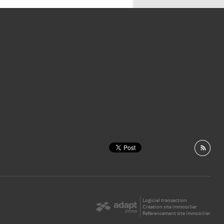
Logiciel transaction
Création site immobilier
Référencement site immobilier