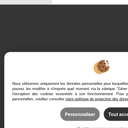
Mentions Légales
Politique de protection des données
Gérer les cookies
Nous utiliserons uniquement les données personnelles pour lesquell
Accès Propriétaire
pouvez les modifier à n'importe quel moment via la rubrique "Gérer
l'exception des cookies essentiels à son fonctionnement. Pour 
personnelles, veuillez consulter
notre politique de protection des don
Personnaliser
Tout acc
Afin de vous offrir un confort de lecture permanent, depuis vot
smartphone, notre site s’adapte automatiquement aux différent