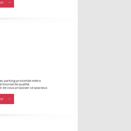
nner >
ec parking proximité métro
rimonial de qualité.
sir de vous proposer ce spacieux
nner >