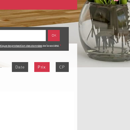
itique de protection des données
de la société.
*
Date
Prix
CP