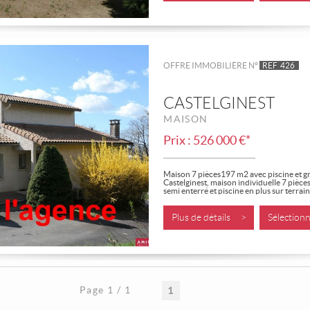
OFFRE IMMOBILIÈRE N°
REF
426
CASTELGINEST
MAISON
Prix : 526 000 €*
Maison 7 pièces197 m2 avec piscine et g
Castelginest, maison individuelle 7 pièc
semi enterré et piscine en plus sur terrain 
Plus de détails >
Sélectio
Page 1 / 1
1