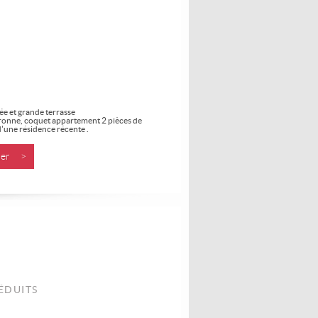
ée et grande terrasse
ronne, coquet appartement 2 pièces de
'une résidence récente .
nner >
ÉDUITS