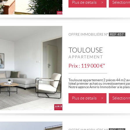
Plus de détails >
Sélectio
OFFRE IMMOBILIÈRE N°
REF
457
TOULOUSE
APPARTEMENT
Prix : 119 000 €*
Toulouse appartement 2 pièces 44 m2 av
Idéal prémier achat ou investissement pat
Notre agence Amiris Immobilier a le plai
appartement 2...
Plus de détails >
Sélectio