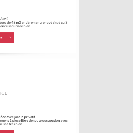
 48 m2
èces de 48 m2 entièrement rénové situé au 3
ence sécurisée bien...
nner >
NCE
èce avec jardin privatif
tement 1 pièce libre de toute occupation avec
risée trés bien...