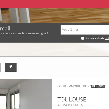
-mail
es annonces dès leur mise en ligne !
J'ai lu et valide la
pol
OFFRE IMMOBILIÈRE N°
REF
403
TOULOUSE
APPARTEMENT