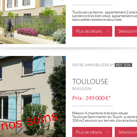
Toulouse Lardenne , appartement 2 pièc
Lardenne trés bien situé, appartement n
dans petite résidence sécurisée.
Il vous apportera un espace à vivre...
Plus de détails >
Sélectio
OFFRE IMMOBILIÈRE N°
REF
316
TOULOUSE
MAISON
Prix : 249 000 €*
Maison 4 chambres trés bien située
Toulouse Saint martin du Touch, à vendre
104 m2 environ sur terrain clos et arboré 
Plus de détails >
Sélectio